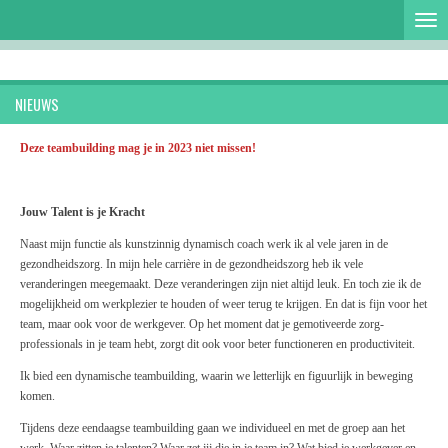
Ga
direct
naar
de
hoofdinhoud
NIEUWS
Deze teambuilding mag je in 2023 niet missen!
Jouw Talent is je Kracht
Naast mijn functie als kunstzinnig dynamisch coach werk ik al vele jaren in de
gezondheidszorg. In mijn hele carrière in de gezondheidszorg heb ik vele
veranderingen meegemaakt. Deze veranderingen zijn niet altijd leuk. En toch zie ik de
mogelijkheid om werkplezier te houden of weer terug te krijgen. En dat is fijn voor het
team, maar ook voor de werkgever. Op het moment dat je gemotiveerde zorg-
professionals in je team hebt, zorgt dit ook voor beter functioneren en productiviteit.
Ik bied een dynamische teambuilding, waarin we letterlijk en figuurlijk in beweging
komen.
Tijdens deze eendaagse teambuilding gaan we individueel en met de groep aan het