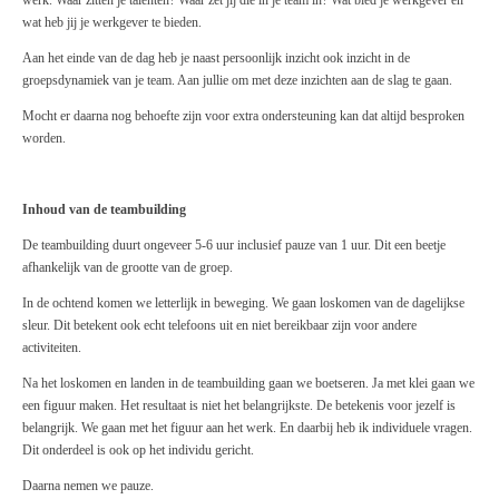
werk. Waar zitten je talenten? Waar zet jij die in je team in? Wat bied je werkgever en
wat heb jij je werkgever te bieden.
Aan het einde van de dag heb je naast persoonlijk inzicht ook inzicht in de
groepsdynamiek van je team. Aan jullie om met deze inzichten aan de slag te gaan.
Mocht er daarna nog behoefte zijn voor extra ondersteuning kan dat altijd besproken
worden.
Inhoud van de teambuilding
De teambuilding duurt ongeveer 5-6 uur inclusief pauze van 1 uur. Dit een beetje
afhankelijk van de grootte van de groep.
In de ochtend komen we letterlijk in beweging. We gaan loskomen van de dagelijkse
sleur. Dit betekent ook echt telefoons uit en niet bereikbaar zijn voor andere
activiteiten.
Na het loskomen en landen in de teambuilding gaan we boetseren. Ja met klei gaan we
een figuur maken. Het resultaat is niet het belangrijkste. De betekenis voor jezelf is
belangrijk. We gaan met het figuur aan het werk. En daarbij heb ik individuele vragen.
Dit onderdeel is ook op het individu gericht.
Daarna nemen we pauze.